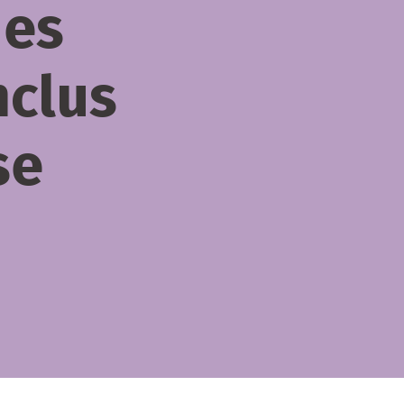
ues
nclus
se