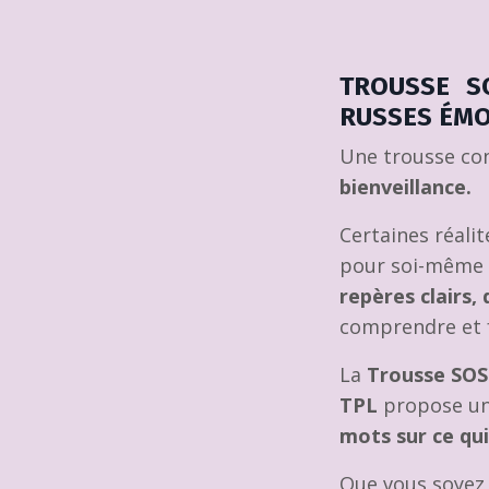
TROUSSE S
RUSSES ÉMO
Une trousse co
bienveillance.
Certaines réalit
pour soi-même o
repères clairs,
comprendre et fa
La
Trousse SOS
TPL
propose une
mots sur ce qui
Que vous soyez