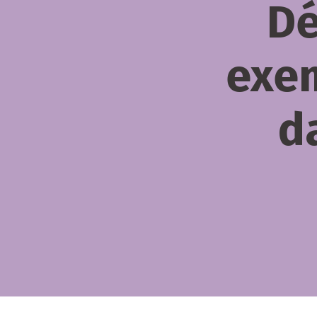
Dé
exem
d