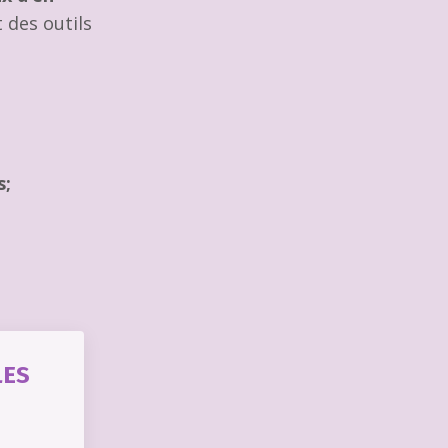
 des outils
s;
LES