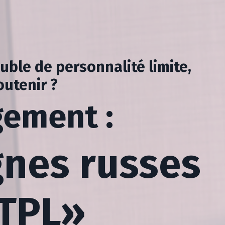
ouble de personnalité limite
,
outenir ?
gement :
gnes russes
 TPL»