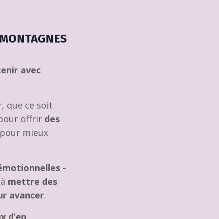
 MONTAGNES
enir avec
, que ce soit
our offrir
des
pour mieux
émotionnelles -
 à
mettre des
ur avancer
.
x d’en