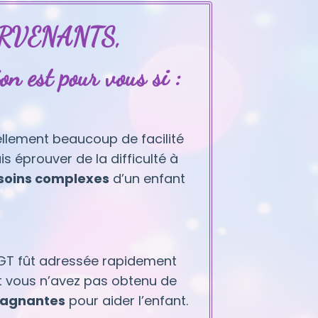
RVENANTS,
on est pour vous si :
llement beaucoup de facilité
s éprouver de la difficulté à
esoins complexes
d’un enfant
SGT fût adressée rapidement
t vous n’avez pas obtenu de
 gagnantes
pour aider l’enfant.