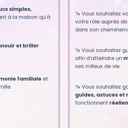
ucs simples,
🦄
Vous souhaitez vo
nt à la maison qu’à
votre rôle auprès de
dans son chemineme
nouir et briller
🦄
Vous souhaitez gui
afin d’atteindre un
m
ses milieux de vie.
monie familiale
et
ille.
🦄
Vous souhaitez ga
guides, astuces et
fonctionnent
réelle