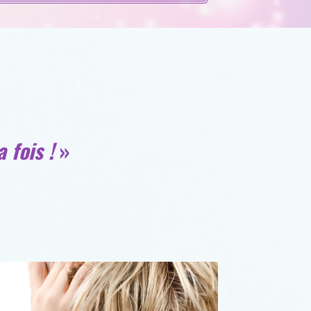
 fois !
»