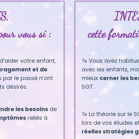
S,
INTE
pour vous si :
cette formati
d’aider votre enfant,
🦄 Vous avez habitue
ragement et de
avec les enfants, mai
s par le passé n’ont
mieux
cerner les b
s désirés.
SGT.
dre les besoins
de
🦄
La théorie sur le 
symptômes
reliés à
lors de vos études e
réelles stratégies