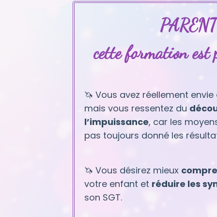
PARENT
cette formation est 
🦄 Vous avez réellement envie 
mais vous ressentez du
décou
l’impuissance
, car les moyen
pas toujours donné les résultat
🦄 Vous désirez mieux
compren
votre enfant et
réduire les 
son SGT.